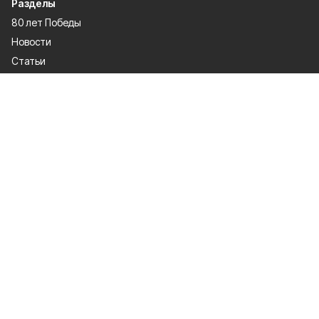
Разделы
80 лет Победы
Новости
Статьи
Газета
Политика
Правосудие
Экономика
Происшествия
Культура
Спорт
Общество
Официальные документы
О проекте
Об издании
Правила использования